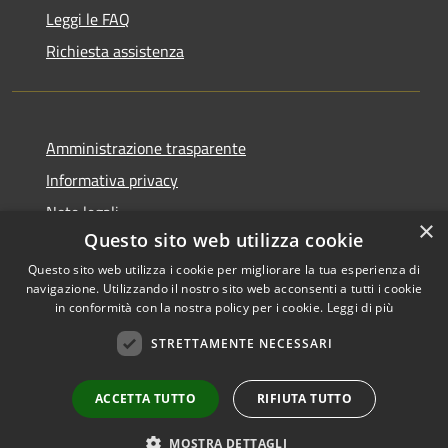
Leggi le FAQ
Richiesta assistenza
Amministrazione trasparente
Informativa privacy
Note legali
×
Questo sito web utilizza cookie
Dichiarazione di accessibilità
Questo sito web utilizza i cookie per migliorare la tua esperienza di
navigazione. Utilizzando il nostro sito web acconsenti a tutti i cookie
in conformità con la nostra policy per i cookie.
Leggi di più
RSS
Copyright © 2026 • Comune di
STRETTAMENTE NECESSARI
Accessibilità
Livinallongo del Col di Lana •
Privacy
Municipium
Powered by
•
ACCETTA TUTTO
RIFIUTA TUTTO
Cookie
Accesso redazione
Mappa del sito
MOSTRA DETTAGLI