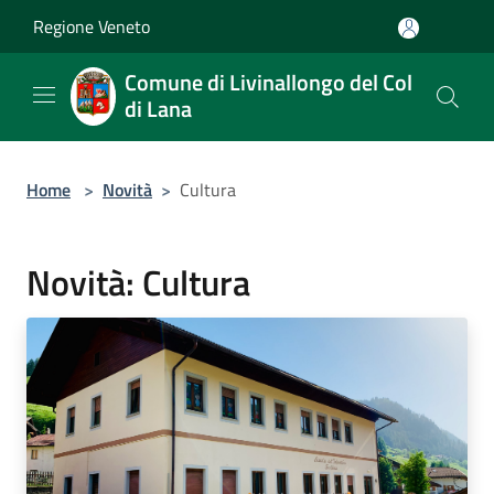
Salta al contenuto principale
Regione Veneto
Comune di Livinallongo del Col
di Lana
Home
>
Novità
>
Cultura
Novità: Cultura