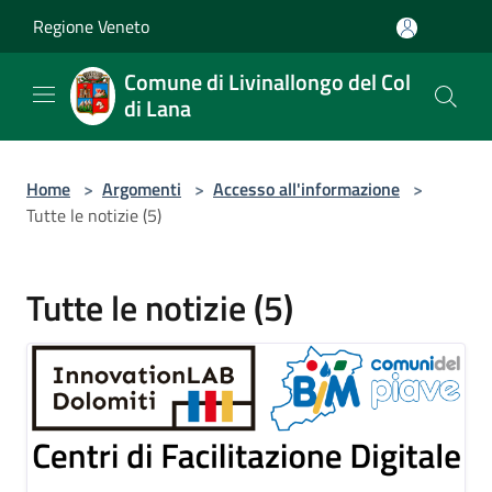
Salta al contenuto principale
Regione Veneto
Comune di Livinallongo del Col
di Lana
Home
>
Argomenti
>
Accesso all'informazione
>
Tutte le notizie (5)
Tutte le notizie (5)