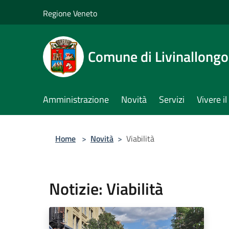
Salta al contenuto principale
Regione Veneto
Comune di Livinallongo 
Amministrazione
Novità
Servizi
Vivere 
Home
>
Novità
>
Viabilità
Notizie: Viabilità