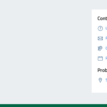
Cont
Prob