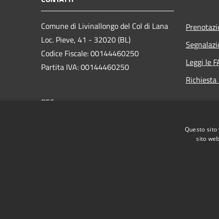
Comune di Livinallongo del Col di Lana
Prenotaz
Loc. Pieve, 41 - 32020 (BL)
Segnalazi
Codice Fiscale: 00144460250
Leggi le 
Partita IVA: 00144460250
Richiesta
PEC:
sindaco.comune.livinallongo.bl@pecveneto.it
Centralino Unico: +39 0436 7193
Questo sito 
sito web
RSS
Accessibilità
Privacy
Cookie
Mappa de