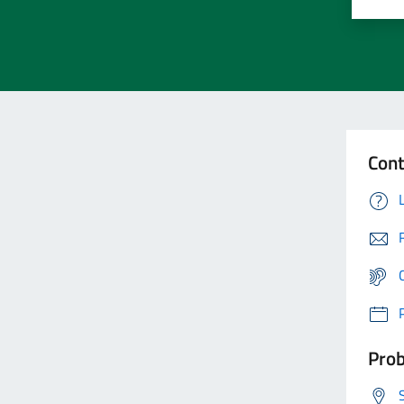
Cont
Prob