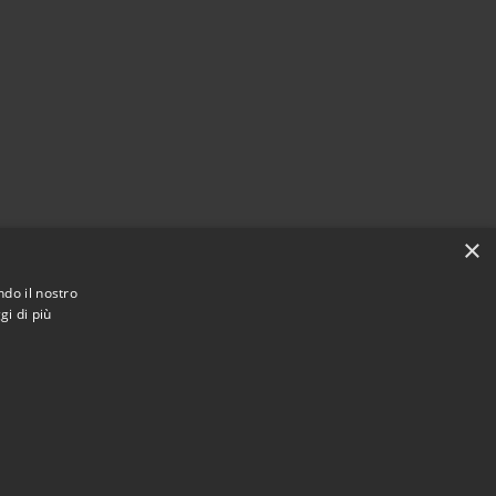
×
ndo il nostro
gi di più
Municipium
i Livinallongo del Col di Lana • Powered by
•
Accesso redazione