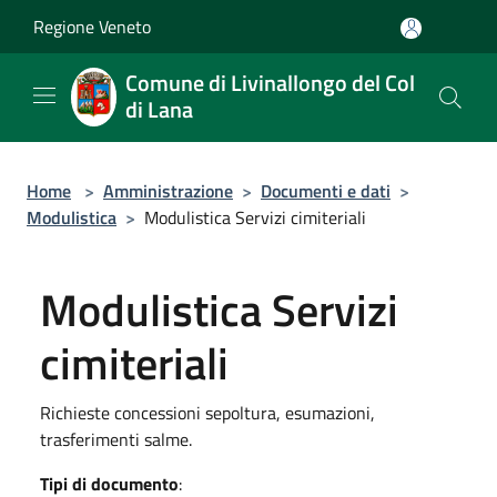
Salta al contenuto principale
Regione Veneto
Comune di Livinallongo del Col
di Lana
Home
>
Amministrazione
>
Documenti e dati
>
Modulistica
>
Modulistica Servizi cimiteriali
Modulistica Servizi
cimiteriali
Richieste concessioni sepoltura, esumazioni,
trasferimenti salme.
Tipi di documento
: