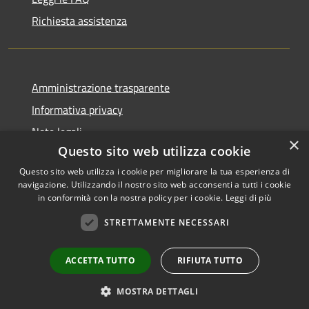
Richiesta assistenza
Amministrazione trasparente
Informativa privacy
Note legali
×
Questo sito web utilizza cookie
Dichiarazione di accessibilità
Questo sito web utilizza i cookie per migliorare la tua esperienza di
navigazione. Utilizzando il nostro sito web acconsenti a tutti i cookie
in conformità con la nostra policy per i cookie.
Leggi di più
RSS
Copyright © 2026 • Comune di
STRETTAMENTE NECESSARI
Accessibilità
Livinallongo del Col di Lana •
Privacy
Municipium
Powered by
•
ACCETTA TUTTO
RIFIUTA TUTTO
Cookie
Accesso redazione
Mappa del sito
MOSTRA DETTAGLI