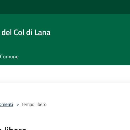
del Col di Lana
il Comune
omenti
>
Tempo libero