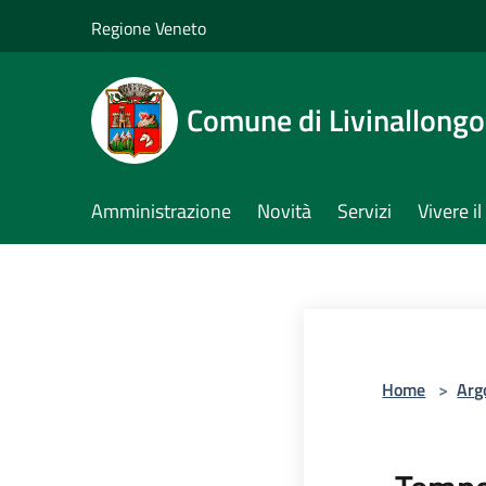
Salta al contenuto principale
Regione Veneto
Comune di Livinallongo 
Amministrazione
Novità
Servizi
Vivere 
Home
>
Arg