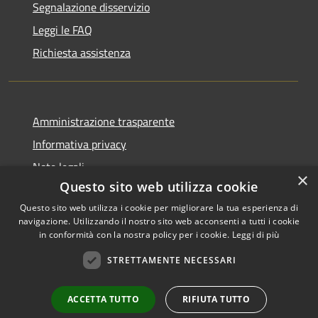
Segnalazione disservizio
Leggi le FAQ
Richiesta assistenza
Amministrazione trasparente
Informativa privacy
Note legali
×
Questo sito web utilizza cookie
Dichiarazione di accessibilità
Questo sito web utilizza i cookie per migliorare la tua esperienza di
navigazione. Utilizzando il nostro sito web acconsenti a tutti i cookie
in conformità con la nostra policy per i cookie.
Leggi di più
RSS
Copyright © 2026 • Comune di
STRETTAMENTE NECESSARI
Accessibilità
Livinallongo del Col di Lana •
Privacy
Municipium
Powered by
•
ACCETTA TUTTO
RIFIUTA TUTTO
Cookie
Accesso redazione