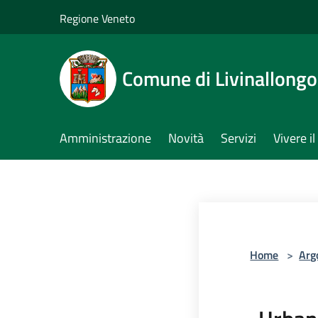
Salta al contenuto principale
Regione Veneto
Comune di Livinallongo 
Amministrazione
Novità
Servizi
Vivere 
Home
>
Arg