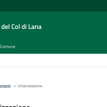
del Col di Lana
il Comune
omenti
>
Urbanizzazione