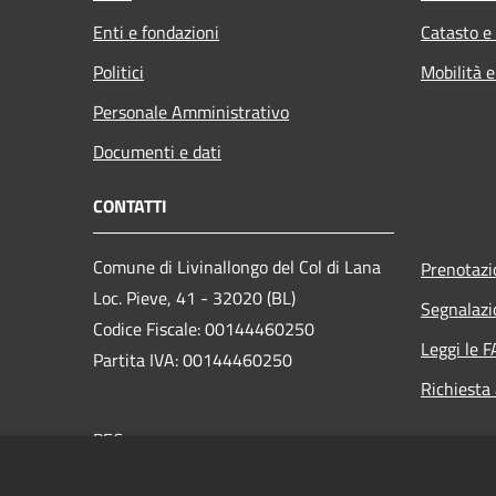
Enti e fondazioni
Catasto e
Politici
Mobilità e
Personale Amministrativo
Documenti e dati
CONTATTI
Comune di Livinallongo del Col di Lana
Prenotaz
Loc. Pieve, 41 - 32020 (BL)
Segnalazi
Codice Fiscale: 00144460250
Leggi le 
Partita IVA: 00144460250
Richiesta
PEC:
sindaco.comune.livinallongo.bl@pecveneto.it