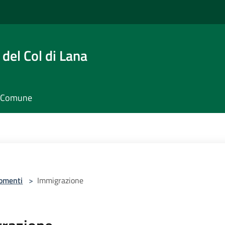
del Col di Lana
il Comune
omenti
>
Immigrazione