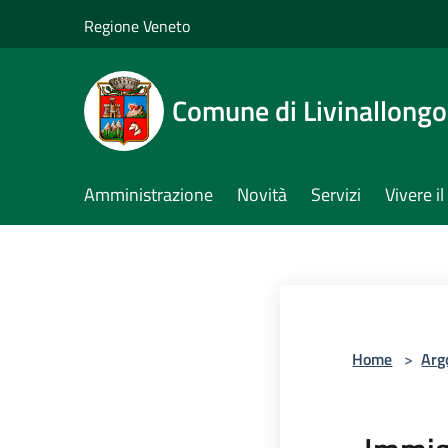
Salta al contenuto principale
Regione Veneto
Comune di Livinallongo 
Amministrazione
Novità
Servizi
Vivere 
Home
>
Arg