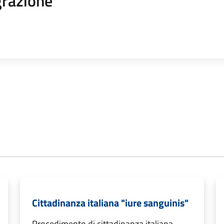
razione
Cittadinanza italiana "iure sanguinis"
Procedimento di cittadinanza italiana